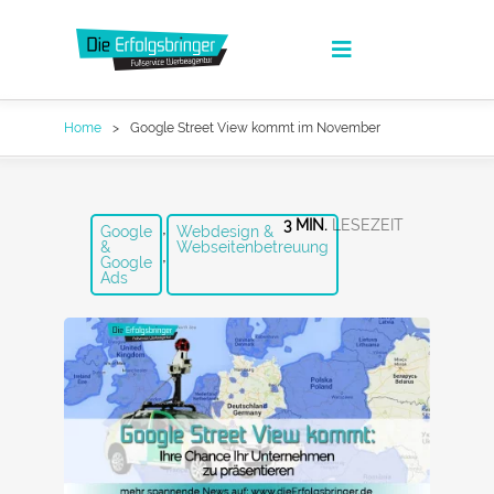
Zum
Inhalt
Toggle
springen
Navigation
Die Erfolgsbringer
Home
Google Street View kommt im November
Leistungen
News
,
3 MIN.
Google
Webdesign &
&
Webseitenbetreuung
,
Google
FAQ
Ads
Werbeagentur Jobs
Kontakt
Suche
nach:
Fullservice Marketing in Deiner Sprache