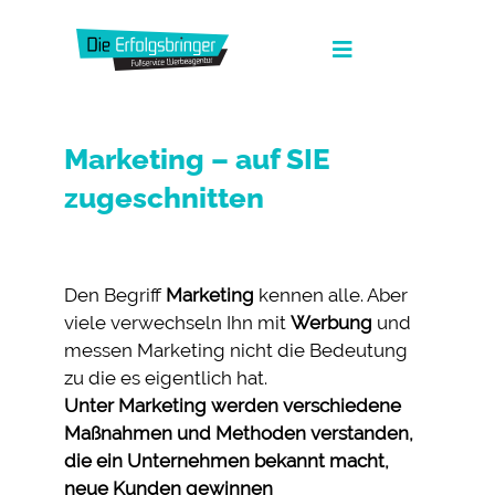
Zum
Inhalt
Toggle
springen
Navigation
Die Erfolgsbringer
Marketing – auf SIE
Leistungen
zugeschnitten
News
FAQ
Den Begriff
Marketing
kennen alle. Aber
viele verwechseln Ihn mit
Werbung
und
Werbeagentur Jobs
messen Marketing nicht die Bedeutung
zu die es eigentlich hat.
Kontakt
Unter Marketing werden verschiedene
Suche
Maßnahmen und Methoden verstanden,
nach:
die ein Unternehmen bekannt macht,
Fullservice Marketing in Deiner Sprache
neue Kunden gewinnen