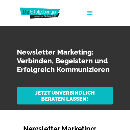
Zum
Inhalt
Toggle
springen
Navigation
Die Erfolgsbringer
Leistungen
Newsletter Marketing:
News
Verbinden, Begeistern und
Erfolgreich Kommunizieren
FAQ
Werbeagentur Jobs
JETZT UNVERBINDLICH
BERATEN LASSEN!
Kontakt
Suche
nach:
Fullservice Marketing in Deiner Sprache
Newsletter Marketing: