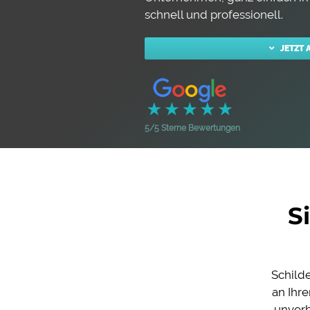
nach:
schnell und professionell.
Fullservice Marketing in Deiner Sprache
JETZT
5/5 Sterne Bewertungen
S
Schilde
an Ihr
unverb