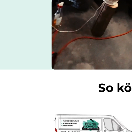
So kö