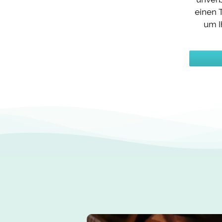
einen 
um I