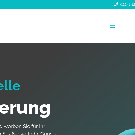
02241 12
Toggle
Navigati
elle
ierung
d werben Sie für Ihr
 Straßenverkehr. Günstig,