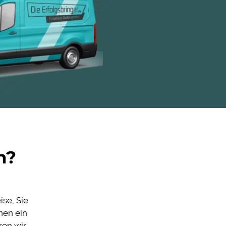
n?
se, Sie
nen ein
ren wir