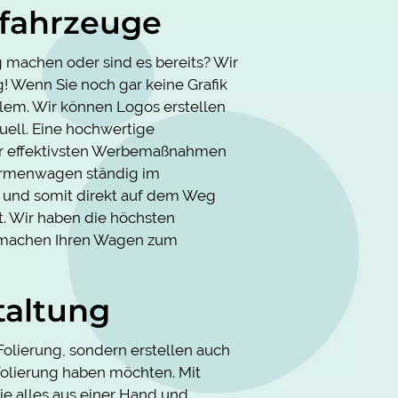
fahrzeuge
g machen oder sind es bereits? Wir
! Wenn Sie noch gar keine Grafik
blem. Wir können Logos erstellen
uell. Eine hochwertige
der effektivsten Werbemaßnahmen
irmenwagen ständig im
t und somit direkt auf dem Weg
t. Wir haben die höchsten
d machen Ihren Wagen zum
taltung
 Folierung, sondern erstellen auch
 Folierung haben möchten. Mit
ie alles aus einer Hand und