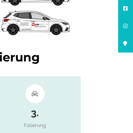
lierung
Das Folieren selbst wird
professionell und schnell
3.
durchgeführt
Folierung