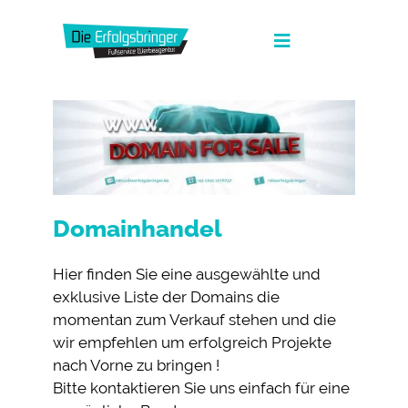
Zum
Inhalt
Toggle
springen
Navigation
Die Erfolgsbringer
Leistungen
News
Domainhandel
FAQ
Werbeagentur Jobs
Hier finden Sie eine ausgewählte und
exklusive Liste der Domains die
Kontakt
momentan zum Verkauf stehen und die
wir empfehlen um erfolgreich Projekte
Suche
nach Vorne zu bringen !
nach:
Bitte kontaktieren Sie uns einfach für eine
Fullservice Marketing in Deiner Sprache