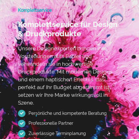
Komplettservice
Komplettservice für Design
& Druckprodukte
Unsere Designexperten bringen Ihre
Vorstellungen aufs Papier und
verwandeln sie in hochwertige
Druckprodukte. Mit modernen Designs
und einem haptischen Erlebnis, das
perfekt auf Ihr Budget abgestimmt ist,
setzen wir Ihre Marke wirkungsvoll in
Szene.
Persönliche und kompetente Beratung
Professionelle Partner
Zuverlässige Terminplanung