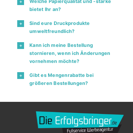
Welche Papierqualität und -stärke
bietet Ihr an?
Sind eure Druckprodukte
umweltfreundlich?
Kann ich meine Bestellung
stornieren, wenn ich Änderungen
vornehmen möchte?
Gibt es Mengenrabatte bei
größeren Bestellungen?