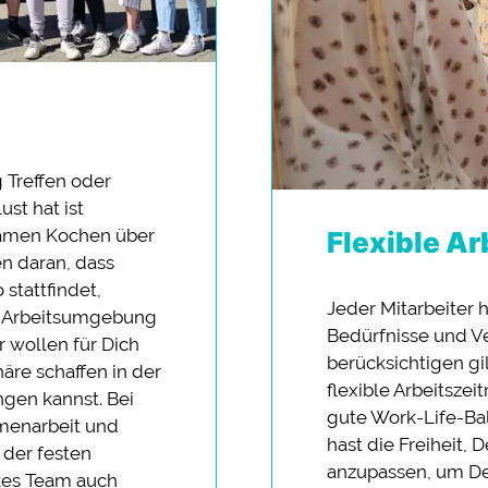
 Treffen oder
st hat ist
amen Kochen über
Flexible Ar
n daran, dass
 stattfindet,
Jeder Mitarbeiter 
r Arbeitsumgebung
Bedürfnisse und Ve
r wollen für Dich
berücksichtigen gi
äre schaffen in der
flexible Arbeitszei
ngen kannst. Bei
gute Work-Life-Ba
mmenarbeit und
hast die Freiheit, 
 der festen
anzupassen, um De
kes Team auch