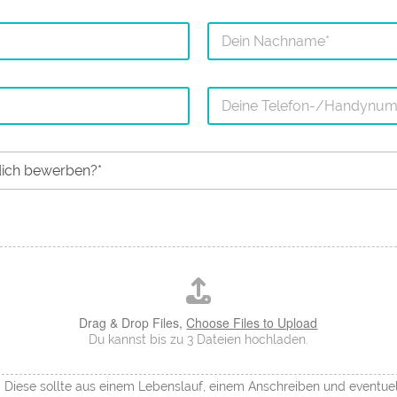
Nachname
T
e
l
e
f
o
n
Drag & Drop Files,
Choose Files to Upload
Du kannst bis zu 3 Dateien hochladen.
iese sollte aus einem Lebenslauf, einem Anschreiben und eventuel