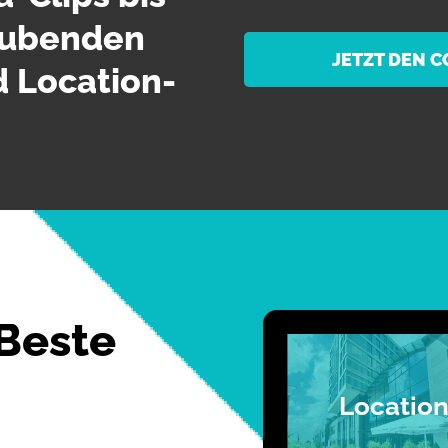
aubenden
JETZT DEN 
 Location-
 Beste
Locatio