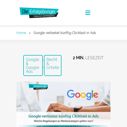
Zum
Inhalt
Toggle
springen
Navigation
Die Erfolgsbringer
Home
Google verbietet künftig Clickbait in Ads
Leistungen
News
,
2 MIN.
Google
Recht
&
&
,
Google
Urteile
FAQ
Ads
Werbeagentur Jobs
Kontakt
Suche
nach:
Fullservice Marketing in Deiner Sprache