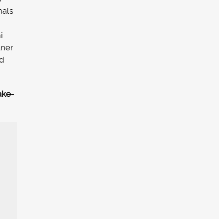
mals
i
aner
nd
ake-