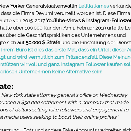
New Yorker Generalstaatsanwältin
Letitia James
verkünd
 dass die Firma Devumi verurteilt worden ist. Diese Firma
aufte von 2015-2017
YouTube-Views & Instagram-Followe
hatte über 100.000 Kunden. Am 1. Februar 2019 urteilte Let
s über die Geschäftspraktiken des Unternehmens und
gte sich auf
50.000 $ Strafe
und die Einstellung der Dienst
 ihrem Büro ist dies das erste Mal, dass ein Urteil dieser A
lgt und wird vermutlich zum Präzedenzfall. Diese Meinu
rstützen wir voll und ganz. Instagram Follower kaufen sol
seriösen Unternehmen keine Alternative sein!
tate:
 New York state attorney general’s office on Wednesday
unced a $50,000 settlement with a company that made
ions of dollars selling fake followers and engagement to
al media users seeking to boost their online profiles.“
setzung: „Bots und andere Fake-Accounts verbreiten sic