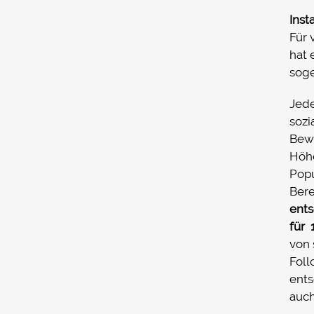
nach:
Inst
Fullservice Marketing in Deiner Sprache
Für 
hat 
soge
Jede
sozi
Bewe
Höh
Popu
Bere
ents
für 
von 
Foll
ents
auch