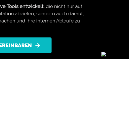
ve Tools entwickelt,
die nicht nur auf
ation abzielen, sondern auch darauf,
achen und ihre internen Abläufe zu
VEREINBAREN