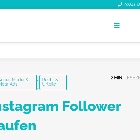
02241 12
Toggle
Navigati
,
2 MIN.
Social Media &
Recht &
Meta Ads
Urteile
,
nstagram Follower
aufen