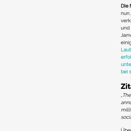
Die 
nun,
verk
und 
Jame
eini
Laut
erfo
unte
bei 
Zi
„The
anno
mill
soci
Über