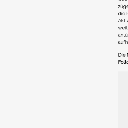
züge
die 
Akt
weit
anlü
aufh
Die 
Foll