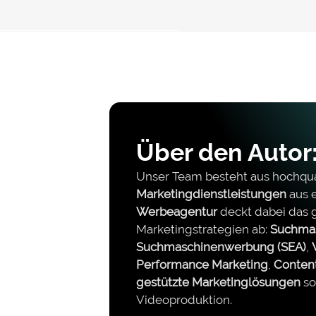
Über den Autor:
Unser Team besteht aus hochqual
Marketingdienstleistungen
aus e
Werbeagentur
deckt dabei das
Marketingstrategien ab:
Suchmas
Suchmaschinenwerbung (SEA)
,
Performance Marketing
,
Conten
gestützte Marketinglösungen
so
Videoproduktion.