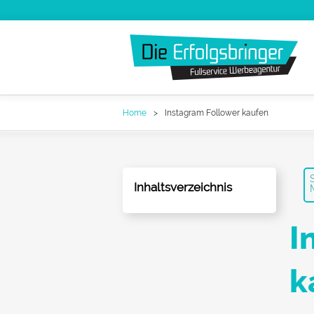
Zum
Inhalt
springen
Die Erfolgsbringer
Home
Instagram Follower kaufen
Leistungen
News
Inhaltsverzeichnis
FAQ
I
Werbeagentur Jobs
k
Kontakt
Suche