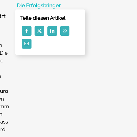
Die Erfolgsbringer
tzt
Teile diesen Artikel
n
 Die
ie
n
Euro
en
ramm
ch
dass
rd.