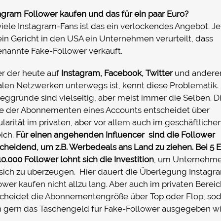
agram Follower kaufen und das für ein paar Euro?
viele Instagram-Fans ist das ein verlockendes Angebot. Je
ein Gericht in den USA ein Unternehmen verurteilt, dass
nannte Fake-Follower verkauft.
r der heute auf
Instagram, Facebook, Twitter
und andere
alen Netzwerken unterwegs ist, kennt diese Problematik.
ggründe sind vielseitig, aber meist immer die Selben. D
e der Abonnementen eines Accounts entscheidet über
larität im privaten, aber vor allem auch im geschäftliche
ich.
Für einen angehenden Influencer sind die Follower
cheidend, um z.B. Werbedeals ans Land zu ziehen. Bei 5 
10.000 Follower lohnt sich die Investition
, um Unternehm
sich zu überzeugen. Hier dauert die Überlegung Instag
ower kaufen nicht allzu lang. Aber auch im privaten Berei
cheidet die Abonnementengröße über Top oder Flop, so
 gern das Taschengeld für Fake-Follower ausgegeben wi