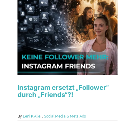
Instagram ersetzt „Follower“
durch „Friends“?!
By
Leni K.
Alle
,
,
Social Media & Meta Ads