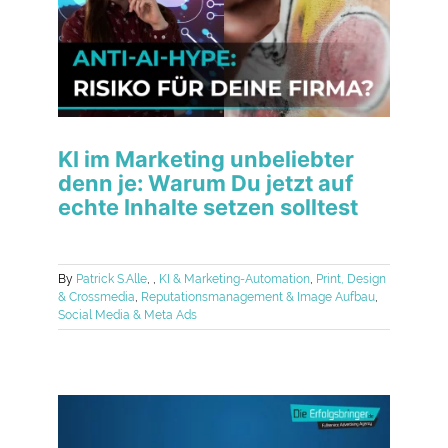
KI im Marketing unbeliebter
denn je: Warum Du jetzt auf
echte Inhalte setzen solltest
By
Patrick S.
Alle
,
,
KI & Marketing-Automation
,
Print, Design
& Crossmedia
,
Reputationsmanagement & Image Aufbau
,
Social Media & Meta Ads