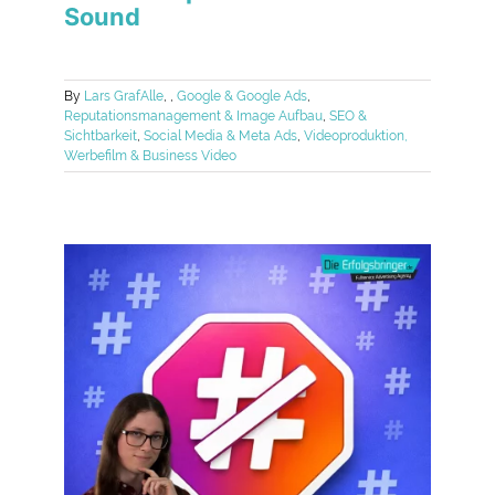
Sound
By
Lars Graf
Alle
,
,
Google & Google Ads
,
Reputationsmanagement & Image Aufbau
,
SEO &
Sichtbarkeit
,
Social Media & Meta Ads
,
Videoproduktion,
Werbefilm & Business Video