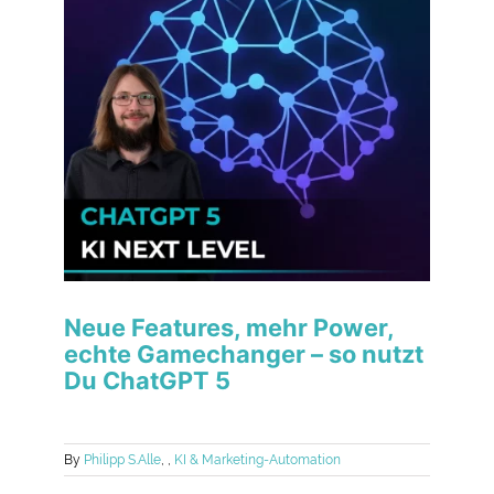
Neue Features, mehr Power,
echte Gamechanger – so nutzt
Du ChatGPT 5
By
Philipp S.
Alle
,
,
KI & Marketing-Automation