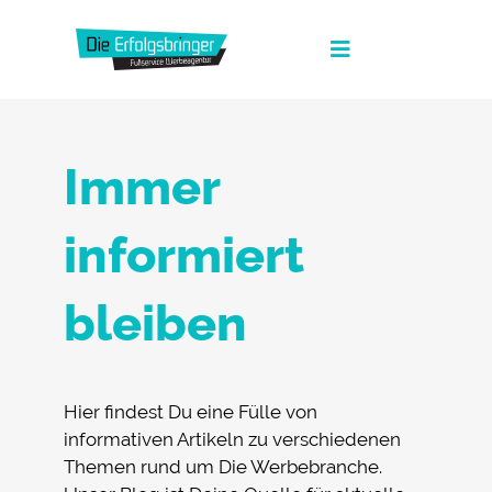
Zum
Inhalt
Toggle
springen
Navigation
Die Erfolgsbringer
Immer
Leistungen
News
informiert
FAQ
bleiben
Werbeagentur Jobs
Kontakt
Hier findest Du eine Fülle von
Suche
informativen Artikeln zu verschiedenen
nach:
Themen rund um Die Werbebranche.
Fullservice Marketing in Deiner Sprache