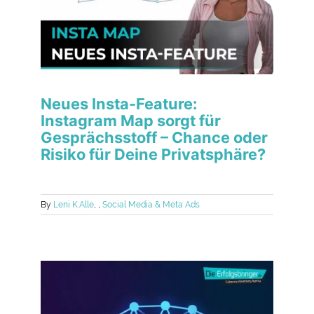
Neues Insta-Feature:
Instagram Map sorgt für
Gesprächsstoff – Chance oder
Risiko für Deine Privatsphäre?
By
Leni K.
Alle
,
,
Social Media & Meta Ads