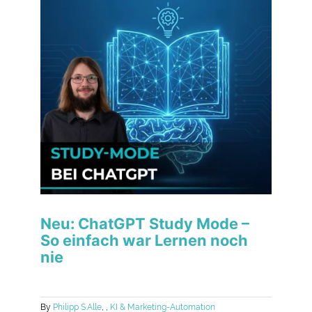
Neu: ChatGPT Study Mode –
So einfach war Lernen noch
nie
By
Philipp S.
Alle
,
,
KI & Marketing-Automation