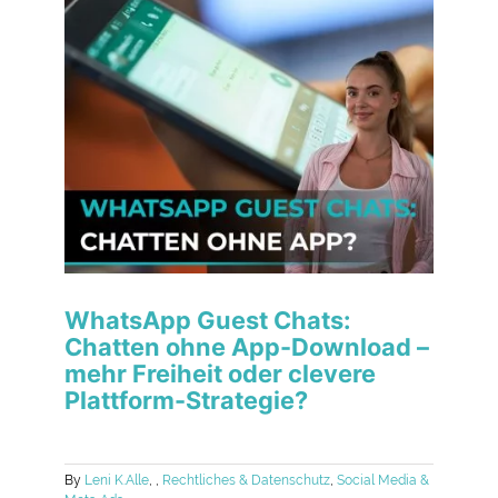
WhatsApp Guest Chats:
Chatten ohne App-Download –
mehr Freiheit oder clevere
Plattform-Strategie?
By
Leni K.
Alle
,
,
Rechtliches & Datenschutz
,
Social Media &