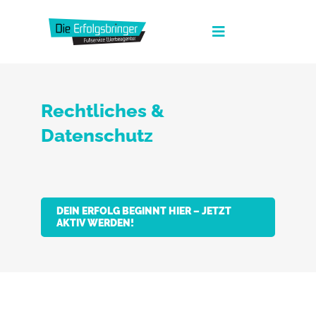
Zum
Inhalt
Toggle
springen
Navigation
Die Erfolgsbringer
Rechtliches &
Leistungen
Datenschutz
News
FAQ
Werbeagentur Jobs
DEIN ERFOLG BEGINNT HIER – JETZT
AKTIV WERDEN!
Kontakt
Suche
nach:
Fullservice Marketing in Deiner Sprache