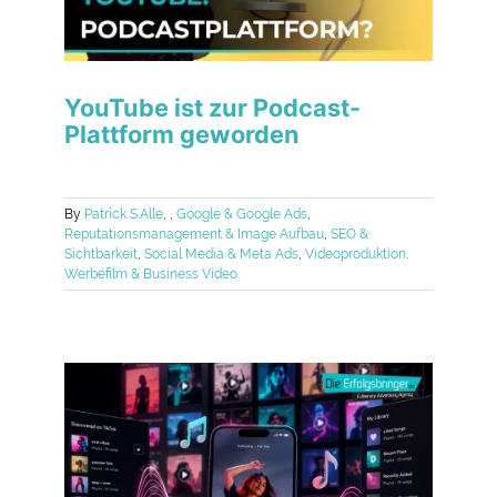
YouTube ist zur Podcast-
Plattform geworden
By
Patrick S.
Alle
,
,
Google & Google Ads
,
Reputationsmanagement & Image Aufbau
,
SEO &
Sichtbarkeit
,
Social Media & Meta Ads
,
Videoproduktion,
Werbefilm & Business Video