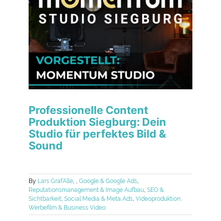
Professionelle Content
Produktion Siegburg: Dein
Studio für perfektes Bild &
Sound
By
Lars Graf
Alle
,
,
Google & Google Ads
,
Reputationsmanagement & Image Aufbau
,
SEO &
Sichtbarkeit
,
Social Media & Meta Ads
,
Videoproduktion,
Werbefilm & Business Video