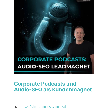
Corporate Podcasts und
Audio-SEO als Kundenmagnet
By
Lars Graf
Alle
,
,
Google & Google Ads
,