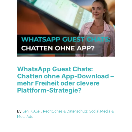
WhatsApp Guest Chats:
Chatten ohne App-Download –
mehr Freiheit oder clevere
Plattform-Strategie?
By
Leni K.
Alle
,
,
Rechtliches & Datenschutz
,
Social Media &
Meta Ads