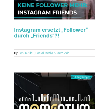
Instagram ersetzt „Follower“
durch „Friends“?!
By
Leni K.
Alle
,
,
Social Media & Meta Ads