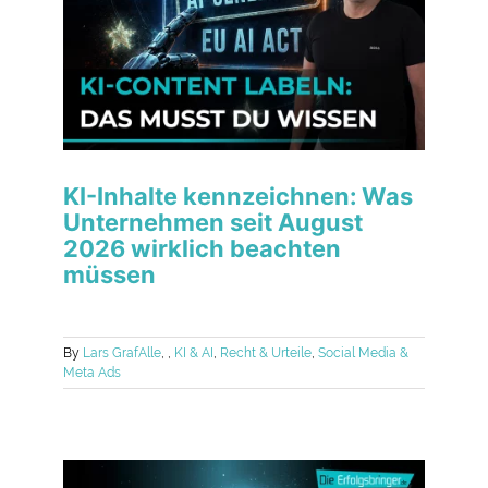
KI-Inhalte kennzeichnen: Was
Unternehmen seit August
2026 wirklich beachten
müssen
By
Lars Graf
Alle
,
,
KI & AI
,
Recht & Urteile
,
Social Media &
Meta Ads