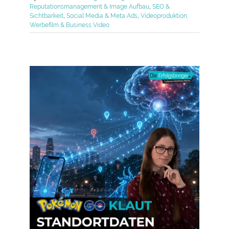
Reputationsmanagement & Image Aufbau
,
SEO &
Sichtbarkeit
,
Social Media & Meta Ads
,
Videoproduktion,
Werbefilm & Business Video