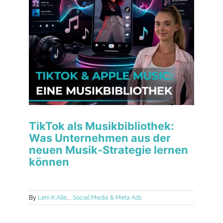
TikTok als Musikbibliothek:
Was Unternehmen aus der
neuen Musik-Strategie lernen
können
By
Leni K.
Alle
,
,
Social Media & Meta Ads