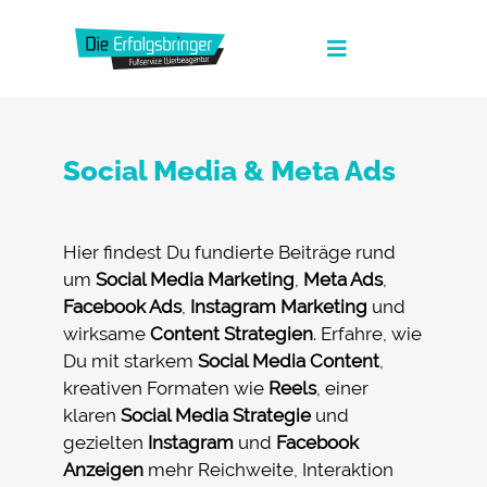
Zum
Inhalt
Toggle
springen
Navigation
Die Erfolgsbringer
Social Media & Meta Ads
Leistungen
News
Hier findest Du fundierte Beiträge rund
FAQ
um
Social Media Marketing
,
Meta Ads
,
Facebook Ads
,
Instagram Marketing
und
Werbeagentur Jobs
wirksame
Content Strategien
. Erfahre, wie
Du mit starkem
Social Media Content
,
Kontakt
kreativen Formaten wie
Reels
, einer
klaren
Social Media Strategie
und
Suche
gezielten
Instagram
und
Facebook
nach:
Anzeigen
mehr Reichweite, Interaktion
Fullservice Marketing in Deiner Sprache