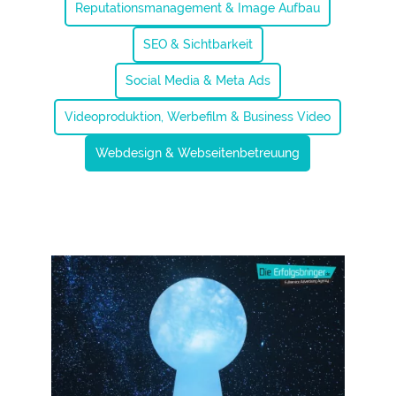
Reputationsmanagement & Image Aufbau
SEO & Sichtbarkeit
Social Media & Meta Ads
Videoproduktion, Werbefilm & Business Video
Webdesign & Webseitenbetreuung