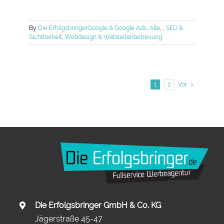
By
Die Erfolgsbringer
Google & Google Ads
,
Alle
,
,
SEO &
Sichtbarkeit
,
Webdesign & Webseitenbetreuung
1
2
Vor
Die Erfolgsbringer GmbH & Co. KG
Jägerstraße 45-47