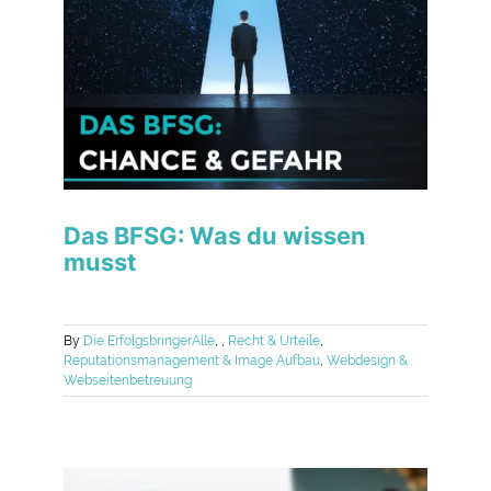
Das BFSG: Was du wissen
musst
By
Die Erfolgsbringer
Alle
,
,
Recht & Urteile
,
Reputationsmanagement & Image Aufbau
,
Webdesign &
Webseitenbetreuung