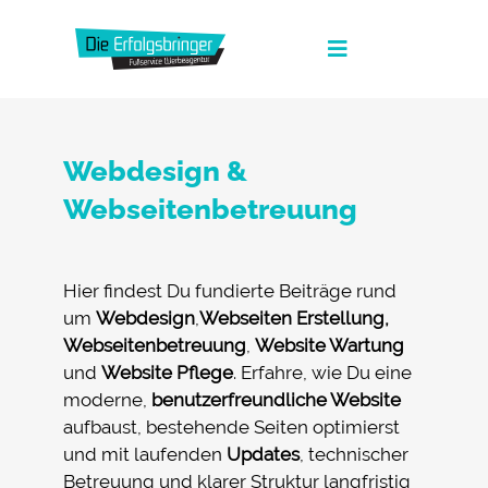
Zum
Inhalt
Toggle
springen
Navigation
Die Erfolgsbringer
Webdesign &
Leistungen
Webseitenbetreuung
News
FAQ
Hier findest Du fundierte Beiträge rund
um
Webdesign
,
Webseiten Erstellung,
Werbeagentur Jobs
Webseitenbetreuung
,
Website Wartung
und
Website Pflege
. Erfahre, wie Du eine
Kontakt
moderne,
benutzerfreundliche Website
Suche
aufbaust, bestehende Seiten optimierst
nach:
und mit laufenden
Updates
, technischer
Fullservice Marketing in Deiner Sprache
Betreuung und klarer Struktur langfristig