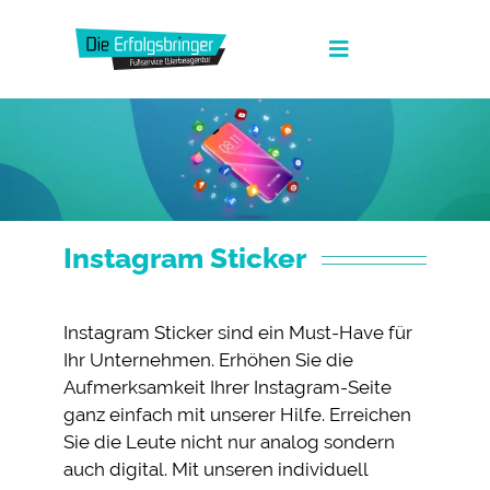
Zum
Inhalt
Toggle
springen
Navigation
Die Erfolgsbringer
Leistungen
News
Instagram Sticker
FAQ
Werbeagentur Jobs
Instagram Sticker sind ein Must-Have für
Ihr Unternehmen. Erhöhen Sie die
Kontakt
Aufmerksamkeit Ihrer Instagram-Seite
ganz einfach mit unserer Hilfe. Erreichen
Suche
Sie die Leute nicht nur analog sondern
nach:
auch digital. Mit unseren individuell
Fullservice Marketing in Deiner Sprache