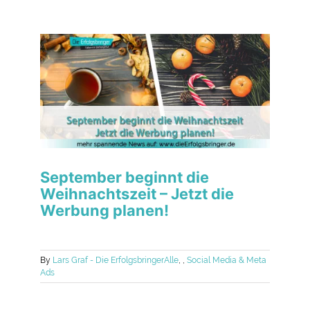
September beginnt die
Weihnachtszeit – Jetzt die
Werbung planen!
By
Lars Graf - Die Erfolgsbringer
Alle
,
,
Social Media & Meta
Ads