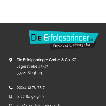
Die Erfolgsbringer GmbH & Co. KG
Jägerstraße 45-47
53721 Siegburg
02241 12 76 75 7
0177 80 98 92 0
info@dieerfolgsbringer.de