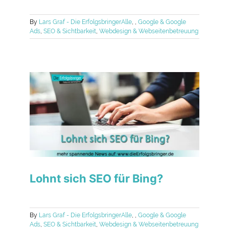
By
Lars Graf - Die Erfolgsbringer
Alle
,
,
Google & Google
Ads
,
SEO & Sichtbarkeit
,
Webdesign & Webseitenbetreuung
Lohnt sich SEO für Bing?
By
Lars Graf - Die Erfolgsbringer
Alle
,
,
Google & Google
Ads
,
SEO & Sichtbarkeit
,
Webdesign & Webseitenbetreuung