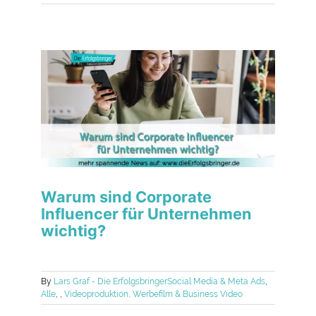
Warum sind Corporate
Influencer für Unternehmen
wichtig?
By
Lars Graf - Die Erfolgsbringer
Social Media & Meta Ads
,
Alle
,
,
Videoproduktion, Werbefilm & Business Video