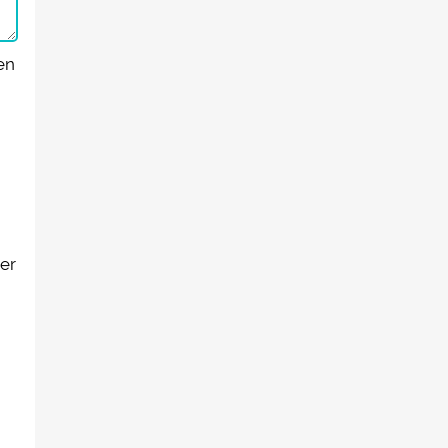
en
er