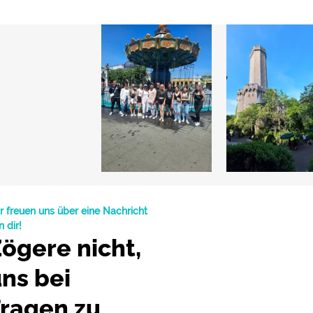
r freuen uns über eine Nachricht
n dir!
ögere nicht,
ns bei
ragen zu