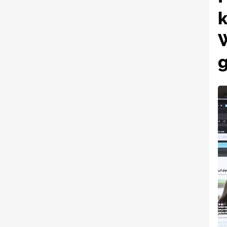
k
W
g