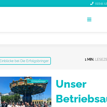
02241 12
Toggle
Navigati
1 MIN.
Einblicke bei Die Erfolgsbringer
Unser
Betriebsa