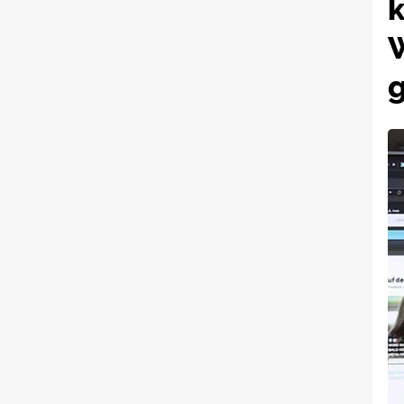
k
W
g