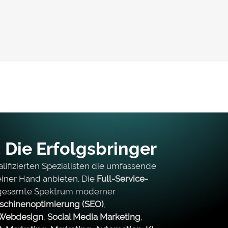
 Die Erfolgsbringer
ifizierten Spezialisten die umfassende
iner Hand anbieten. Die
Full-Service-
 gesamte Spektrum moderner
chinenoptimierung (SEO)
,
Webdesign
,
Social Media Marketing
,