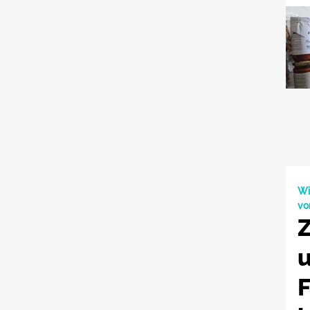
Wi
vo
Z
u
F