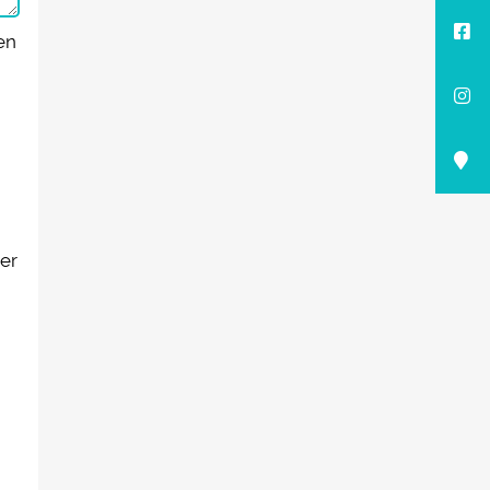
en
er