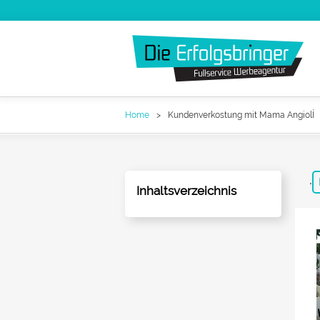
Zum
Inhalt
springen
Die Erfolgsbringer
Home
Kundenverkostung mit Mama AngiolÍ
Leistungen
News
,
Inhaltsverzeichnis
FAQ
Werbeagentur Jobs
Kontakt
Suche