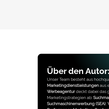
Über den Autor:
Unser Team besteht aus hochqual
Marketingdienstleistungen
aus e
Werbeagentur
deckt dabei das
Marketingstrategien ab:
Suchmas
Suchmaschinenwerbung (SEA)
,