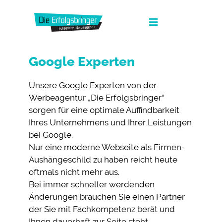
Zum
Inhalt
Toggle
springen
Navigation
Die Erfolgsbringer
Google Experten
Leistungen
Unsere Google Experten von der
Werbeagentur „Die Erfolgsbringer“
News
sorgen für eine optimale Auffindbarkeit
Ihres Unternehmens und Ihrer Leistungen
FAQ
bei Google.
Nur eine moderne Webseite als Firmen-
Werbeagentur Jobs
Aushängeschild zu haben reicht heute
Kontakt
oftmals nicht mehr aus.
Bei immer schneller werdenden
Suche
Änderungen brauchen Sie einen Partner
nach:
der Sie mit Fachkompetenz berät und
Fullservice Marketing in Deiner Sprache
Ihnen dauerhaft zur Seite steht.