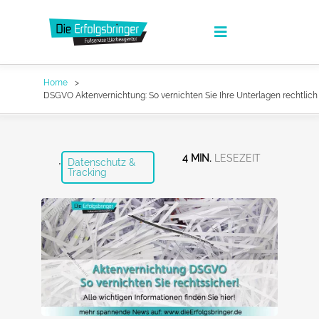
Zum
Inhalt
Toggle
springen
Navigation
Die Erfolgsbringer
Home
DSGVO Aktenvernichtung: So vernichten Sie Ihre Unterlagen rechtlich
Leistungen
News
,
4 MIN.
Datenschutz &
Tracking
FAQ
Werbeagentur Jobs
Kontakt
Suche
nach:
Fullservice Marketing in Deiner Sprache